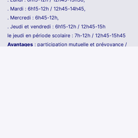
. Mardi : 6h15-12h / 12h45-14h45,
. Mercredi : 6h45-12h,
. Jeudi et vendredi : 6h15-12h / 12h45-15h
le jeudi en période scolaire : 7h-12h / 12h45-15h45
Avantages
: participation mutuelle et prévoyance /
CNAS / restaurant administratif / accès gratuit
piscines et médiathèques / forfait mobilité douce /
participation aux frais de transport en commun.
Date limite de candidature
: 26/04/2026