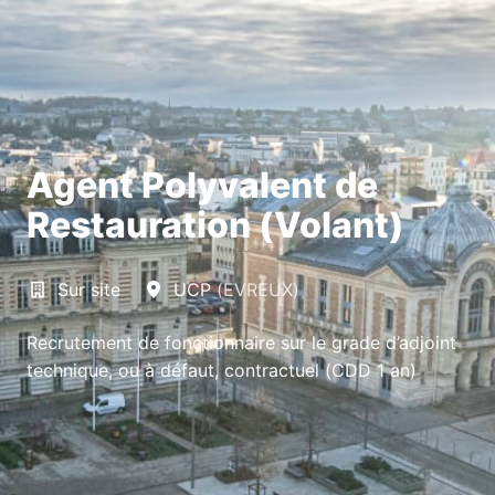
Agent Polyvalent de
Restauration (Volant)
Sur site
UCP
(
EVREUX
)
Recrutement de fonctionnaire sur le grade d’adjoint
technique, ou à défaut, contractuel (CDD 1 an)